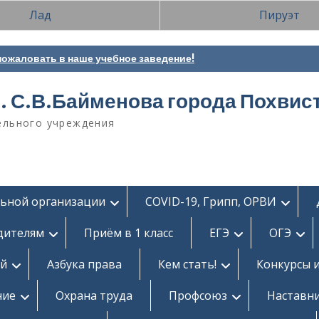
Лад
Пируэт
ожаловать в наше учебное заведение!
. С.В.Байменова города Похвис
ельного учреждения
льной организации
COVID-19, Грипп, ОРВИ
дителям
Приём в 1 класс
ЕГЭ
ОГЭ
ей
Азбука права
Кем стать!
Конкурсы 
ние
Охрана труда
Профсоюз
Наставн