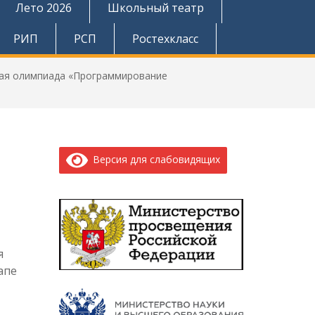
Лето 2026
Школьный театр
РИП
РСП
Ростехкласс
ая олимпиада «Программирование
Версия для слабовидящих
я
апе