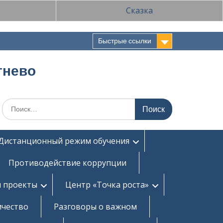
Сказка
Быстрые ссылки
тнево
Поиск
по:
Дистанционный режим обучения
Противодействие коррупции
и проекты
Центр «Точка роста»
ичество
Разговоры о важном