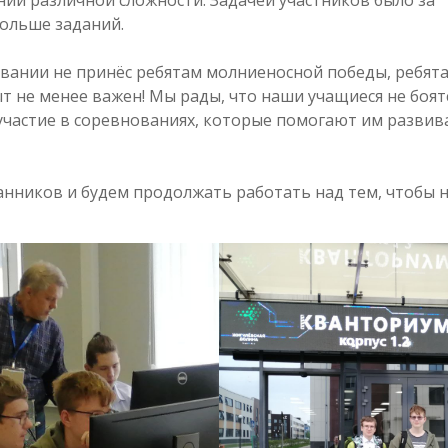
ий различной сложности. Задачей участников было за
ольше заданий.
вании не принёс ребятам молниеносной победы, ребят
т не менее важен! Мы рады, что наши учащиеся не боят
частие в соревнованиях, которые помогают им развив
нников и будем продолжать работать над тем, чтобы 