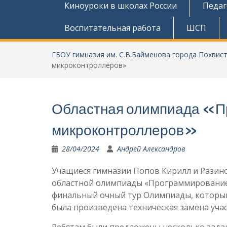
Киноуроки в школах России
Педаг
Воспитательная работа
ШСП
ГБОУ гимназия им. С.В.Байменова города Похвис
микроконтроллеров»
Областная олимпиада «П
микроконтроллеров»
28/04/2024
Андрей Александров
Учащиеся гимназии Попов Кирилл и Разино
областной олимпиады «Программирование
финальный очный тур Олимпиады, который
была произведена техническая замена уча