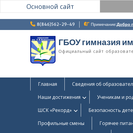
Основной сайт
Перейти
8(846)562-29-49
Примечание:
Добро п
к
содержимому
ГБОУ гимназия им
Официальный сайт образоват
Главная
Сведения об образовате
Наши достижения
Ученикам и ро
ШСК «Рекорд»
Безопасность дет
Профильные смены
Горячее пита