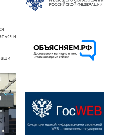
а
ся
аться и
наши