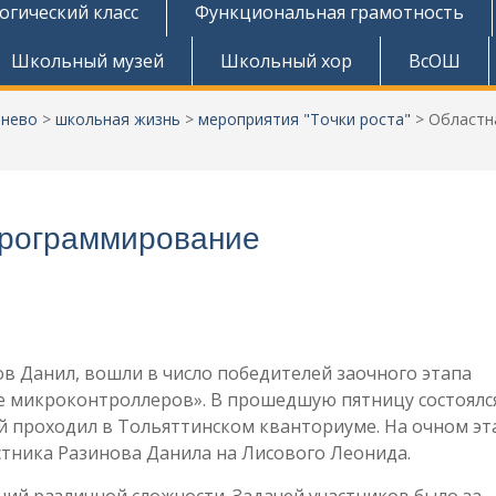
огический класс
Функциональная грамотность
Школьный музей
Школьный хор
ВсОШ
тнево
>
школьная жизнь
>
мероприятия "Точки роста"
>
Областн
рограммирование
в Данил, вошли в число победителей заочного этапа
 микроконтроллеров». В прошедшую пятницу состоялс
 проходил в Тольяттинском кванториуме. На очном эт
стника Разинова Данила на Лисового Леонида.