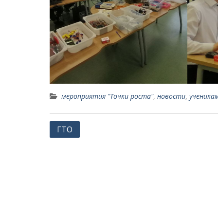
мероприятия "Точки роста"
,
новости
,
ученика
Навигация
ГТО
по
записям