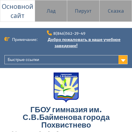
Основной
Лад
Пируэт
Сказка
сайт
Перейти
8(846)562-29-49
к
Примечание:
Добро пожаловать в наше учебное
содержимому
заведение!
Быстрые ссылки
ГБОУ гимназия им.
С.В.Байменова города
Похвистнево