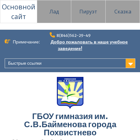
Основной
Лад
Пируэт
Сказка
сайт
Перейти
8(846)562-29-49
к
Примечание:
Добро пожаловать в наше учебное
содержимому
заведение!
Быстрые ссылки
ГБОУ гимназия им.
С.В.Байменова города
Похвистнево