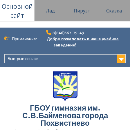
Основной
Лад
Пируэт
Сказка
сайт
Перейти
8(846)562-29-49
к
Примечание:
Добро пожаловать в наше учебное
содержимому
заведение!
Быстрые ссылки
ГБОУ гимназия им.
С.В.Байменова города
Похвистнево