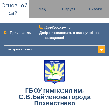
Основной
Лад
Пируэт
Сказка
сайт
Перейти
8(846)562-29-49
к
Примечание:
Добро пожаловать в наше учебное
содержимому
заведение!
Быстрые ссылки
ГБОУ гимназия им.
С.В.Байменова города
Похвистнево