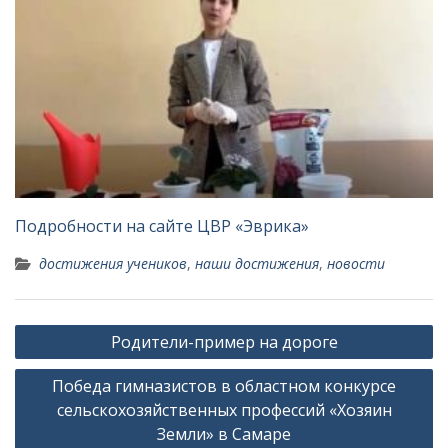
Подробности на сайте ЦВР «Эврика»
достижения учеников
,
наши достижения
,
новости
Навигация
Родители-пример на дороге
по
Победа гимназистов в областном конкурсе
записям
сельскохозяйственных профессий «Хозяин
Земли» в Самаре