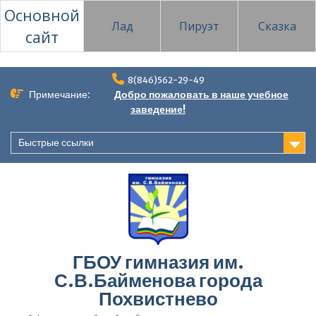
Основной
Лад
Пируэт
Сказка
сайт
Перейти
8(846)562-29-49
к
Примечание:
Добро пожаловать в наше учебное
содержимому
заведение!
Быстрые ссылки
ГБОУ гимназия им.
С.В.Байменова города
Похвистнево