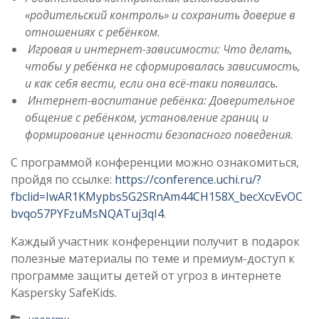
«родительский контроль» и сохранить доверие в
отношениях с ребёнком.
Игровая и интернет-зависимости: Что делать,
чтобы у ребёнка не сформировалась зависимость,
и как себя вести, если она всё-таки появилась.
Интернет-воспитание ребёнка: Доверительное
общение с ребёнком, установление границ и
формирование ценности безопасного поведения.
С программой конференции можно ознакомиться,
пройдя по ссылке:
https://conference.uchi.ru/?
fbclid=IwAR1KMypbs5G2SRnAm44CH158X_becXcvEvOC
bvqo57PYFzuMsNQATuj3qI4
.
Каждый участник конференции получит в подарок
полезные материалы по теме и премиум-доступ к
программе защиты детей от угроз в интернете
Kaspersky SafeKids.