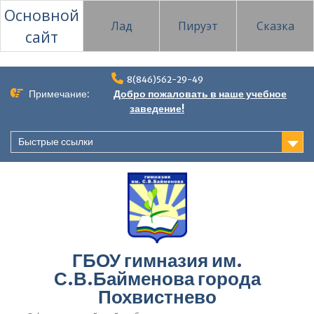
Основной
Лад
Пируэт
Сказка
сайт
Перейти
8(846)562-29-49
к
Примечание:
Добро пожаловать в наше учебное
содержимому
заведение!
Быстрые ссылки
ГБОУ гимназия им.
С.В.Байменова города
Похвистнево