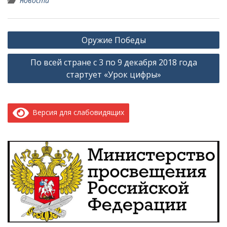
новости
Навигация
Оружие Победы
по
По всей стране с 3 по 9 декабря 2018 года
записям
стартует «Урок цифры»
Версия для слабовидящих