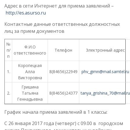
Адрес в сети Интернет для приема заявлений –
http://es.asurso.ru
Контактные данные ответственных должностных
лиц за прием документов
№
Ф.И.О
п/
Телефон
Электронный адрес
ответственного
п
Коропецкая
1.
Алла
8(84656)22949
phv
_gimn@mail.samtel.ru
Викторовна
Гришина
2.
Татьяна
8(84656)24377
tanya_grishina_70@mail.ru
Геннадьевна
График начала приема заявлений в 1 классы:
С 26 января 2017 года (четверг) с 09.00 в городском