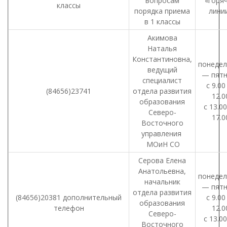
вопросам
«горя
классы
порядка приема
лини
в 1 классы
Акимова
Наталья
Константиновна,
понедел
ведущий
— пятн
специалист
с 9.0
(84656)23741
отдела развития
12.0
образования
с 13.0
Северо-
17.0
Восточного
управления
МОиН СО
Серова Елена
Анатольевна,
понедел
начальник
— пятн
отдела развития
(84656)20381 дополнительный
с 9.0
образования
телефон
12.0
Северо-
с 13.0
Восточного