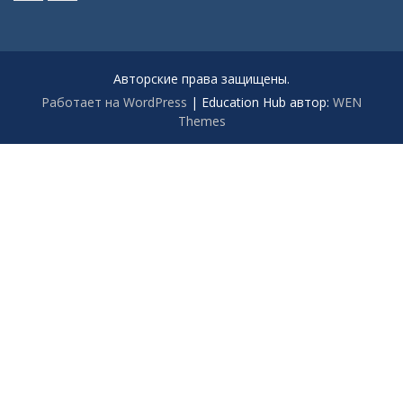
Мы
Наш
ВКонтакте
телеграмм
Авторские права защищены.
Работает на WordPress
|
Education Hub автор:
WEN
Themes