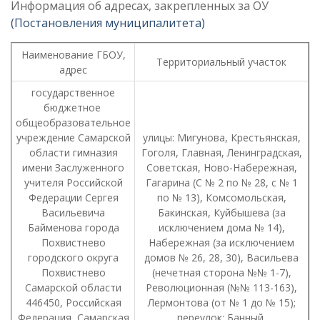
Информация об адресах, закрепленных за ОУ
(Постановления муниципалитета)
Наименование ГБОУ,
Территориальный участок
адрес
государственное
бюджетное
общеобразовательное
учреждение Самарской
улицы: Мигунова, Крестьянская,
области гимназия
Гоголя, Главная, Ленинградская,
имени Заслуженного
Советская, Ново-Набережная,
учителя Российской
Гагарина (С № 2 по № 28, с № 1
Федерации Сергея
по № 13), Комсомольская,
Васильевича
Бакинская, Куйбышева (за
Байменова города
исключением дома № 14),
Похвистнево
Набережная (за исключением
городского округа
домов № 26, 28, 30), Васильева
Похвистнево
(нечетная сторона №№ 1-7),
Самарской области
Революционная (№№ 113-163),
446450, Российская
Лермонтова (от № 1 до № 15);
Федерация, Самарская
переулок: Банный.