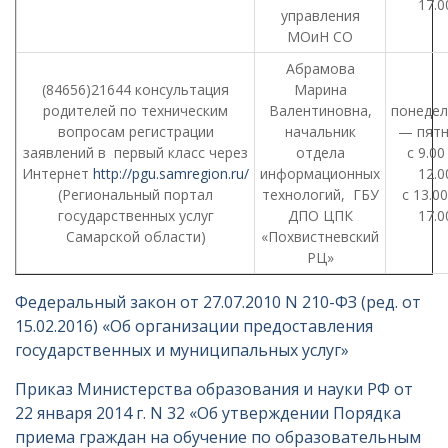
17.0
управления
МОиН СО
Абрамова
(84656)21644 консультация
Марина
родителей по техническим
Валентиновна,
понедел
вопросам регистрации
начальник
— пятн
заявлений в первый класс через
отдела
с 9.0
Интернет
http://pgu.samregion.ru/
информационных
12.0
(Региональный портал
технологий, ГБУ
с 13.0
государственных услуг
ДПО ЦПК
17.0
Самарской области)
«Похвистневский
РЦ»
Федеральный закон от 27.07.2010 N 210-ФЗ (ред. от
15.02.2016) «Об организации предоставления
государственных и муниципальных услуг»
Приказ Министерства образования и науки РФ от
22 января 2014 г. N 32 «Об утверждении Порядка
приема граждан на обучение по образовательным