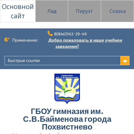
Основной
Лад
Пируэт
Сказка
сайт
Перейти
8(846)562-29-49
к
Примечание:
Добро пожаловать в наше учебное
содержимому
заведение!
Быстрые ссылки
ГБОУ гимназия им.
С.В.Байменова города
Похвистнево