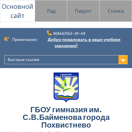
Основной
Лад
Пируэт
Сказка
сайт
Перейти
8(846)562-29-49
к
Примечание:
Добро пожаловать в наше учебное
содержимому
заведение!
Быстрые ссылки
ГБОУ гимназия им.
С.В.Байменова города
Похвистнево