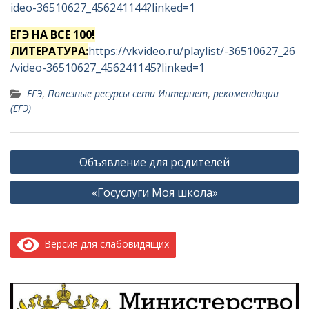
ideo-36510627_456241144?linked=1
ЕГЭ НА ВСЕ 100!
ЛИТЕРАТУРА:
https://vkvideo.ru/playlist/-36510627_26
/video-36510627_456241145?linked=1
ЕГЭ
,
Полезные ресурсы сети Интернет
,
рекомендации
(ЕГЭ)
Навигация
Объявление для родителей
по
«Госуслуги Моя школа»
записям
Версия для слабовидящих