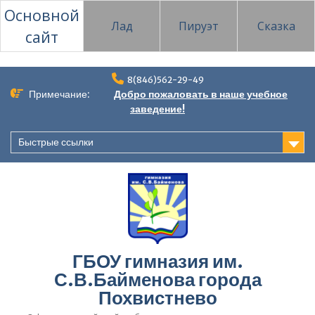
Основной
Лад
Пируэт
Сказка
сайт
Перейти
8(846)562-29-49
к
Примечание:
Добро пожаловать в наше учебное
содержимому
заведение!
Быстрые ссылки
ГБОУ гимназия им.
С.В.Байменова города
Похвистнево