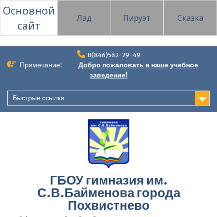
Основной
Лад
Пируэт
Сказка
сайт
Перейти
8(846)562-29-49
к
Примечание:
Добро пожаловать в наше учебное
содержимому
заведение!
Быстрые ссылки
ГБОУ гимназия им.
С.В.Байменова города
Похвистнево