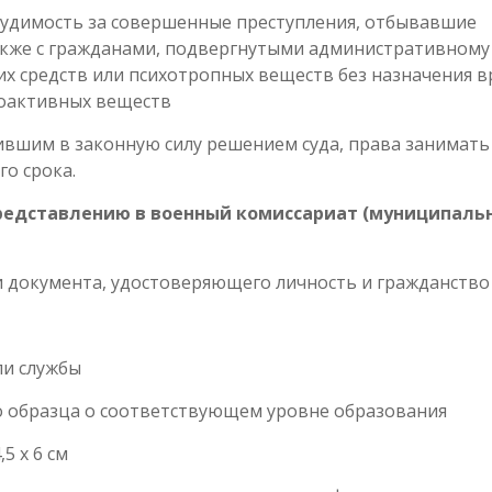
удимость за совершенные преступления, отбывавшие
также с гражданами, подвергнутыми административному
х средств или психотропных веществ без назначения в
хоактивных веществ
ившим в законную силу решением суда, права занимать
го срока.
редставлению в военный комиссариат (муниципаль
и документа, удостоверяющего личность и гражданство
ли службы
о образца о соответствующем уровне образования
5 x 6 см