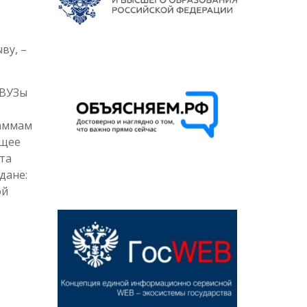
ву, –
 ВУЗы
раммам
бщее
ста
дане:
ой