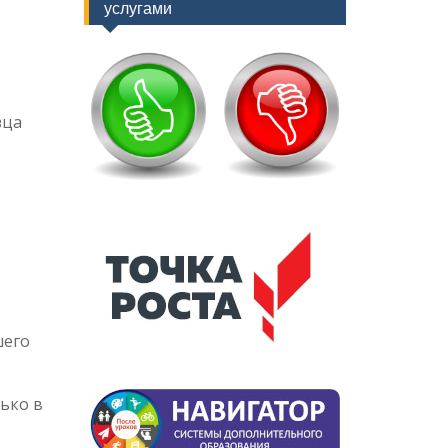
услугами
зца
шего
ько в