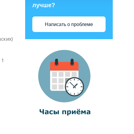
лучше?
Написать о проблеме
ских)
 1