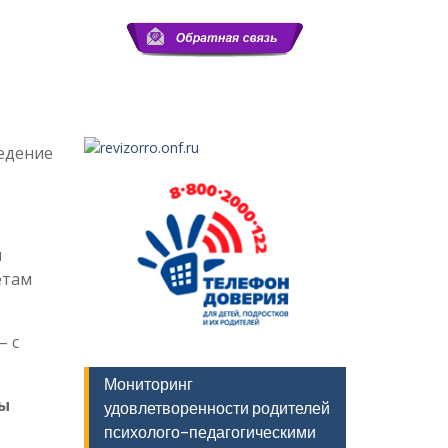
ведение
я
етам
– с
Мониторинг
ты
удовлетворенности родителей
психолого-педагогическими