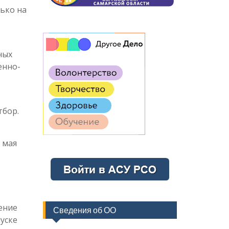
ько на
ных
енно-
тбор.
 мая
ение
Сведения об ОО
уске