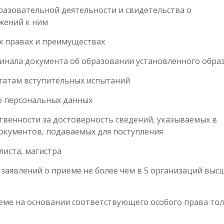
разовательной деятельности и свидетельства о
жений к ним
х правах и преимуществах
инала документа об образовании установленного обра
татам вступительных испытаний
о персональных данных
твенности за достоверность сведений, указываемых в
документов, подаваемых для поступления
листа, магистра
аявлений о приеме не более чем в 5 организаций выс
еме на основании соответствующего особого права тол