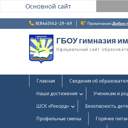
Основной сайт
Перейти
8(846)562-29-49
Примечание:
Добро п
к
содержимому
ГБОУ гимназия им
Официальный сайт образоват
Главная
Сведения об образовате
Наши достижения
Ученикам и ро
ШСК «Рекорд»
Безопасность дет
Профильные смены
Горячее пита