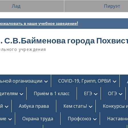
Лад
Пируэт
ожаловать в наше учебное заведение!
. С.В.Байменова города Похвис
ельного учреждения
льной организации
COVID-19, Грипп, ОРВИ
дителям
Приём в 1 класс
ЕГЭ
ОГЭ
ей
Азбука права
Кем стать!
Конкурсы 
ние
Охрана труда
Профсоюз
Наставн