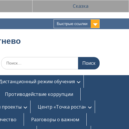
Сказка
Быстрые ссылки
тнево
Поиск
по:
Дистанционный режим обучения
Противодействие коррупции
и проекты
Центр «Точка роста»
ичество
Разговоры о важном