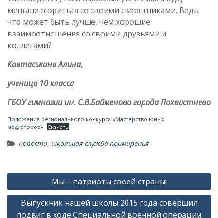
меньше ссориться со своими сверстниками. Ведь
что может быть лучше, чем хорошие
взаимоотношения со своими друзьями и
коллегами?
Кавтаськина Алина,
ученица 10 класса
ГБОУ гимназии им. С.В.Байменова города Похвистнево
Положение регионального конкурса «Мастерство юных
медиаторов»
Скачать
новости
,
школьная служба примирения
Навигация
Мы – патриоты своей страны!
по
Выпускник нашей школы 2015 года совершил
записям
подвиг в ходе Специальной военной операции