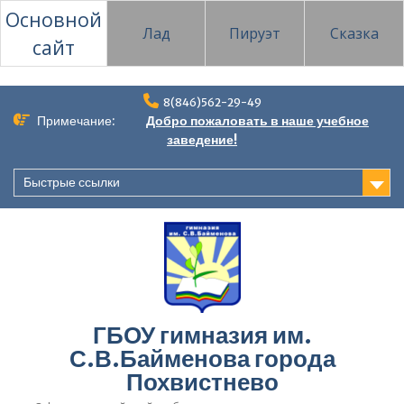
Основной
Лад
Пируэт
Сказка
сайт
Перейти
8(846)562-29-49
к
Примечание:
Добро пожаловать в наше учебное
содержимому
заведение!
Быстрые ссылки
ГБОУ гимназия им.
С.В.Байменова города
Похвистнево