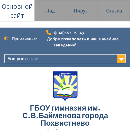
Основной
Лад
Пируэт
Сказка
сайт
Перейти
8(846)562-29-49
к
Примечание:
Добро пожаловать в наше учебное
содержимому
заведение!
Быстрые ссылки
ГБОУ гимназия им.
С.В.Байменова города
Похвистнево