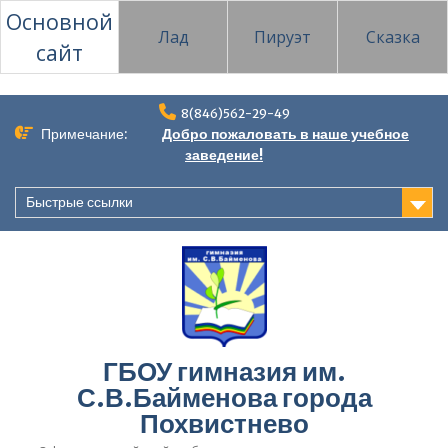
Основной
Лад
Пируэт
Сказка
сайт
Перейти
8(846)562-29-49
к
Примечание:
Добро пожаловать в наше учебное
содержимому
заведение!
Быстрые ссылки
ГБОУ гимназия им.
С.В.Байменова города
Похвистнево