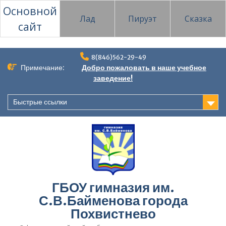
Основной
Лад
Пируэт
Сказка
сайт
Перейти
8(846)562-29-49
к
Примечание:
Добро пожаловать в наше учебное
содержимому
заведение!
Быстрые ссылки
ГБОУ гимназия им.
С.В.Байменова города
Похвистнево