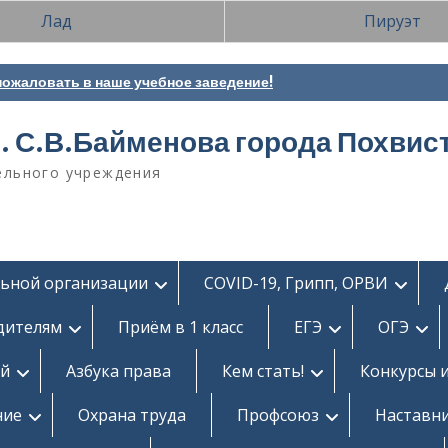
Лад
Пируэт
ожаловать в наше учебное заведение!
. С.В.Байменова города Похвис
ельного учреждения
льной организации
COVID-19, Грипп, ОРВИ
дителям
Приём в 1 класс
ЕГЭ
ОГЭ
ей
Азбука права
Кем стать!
Конкурсы 
ние
Охрана труда
Профсоюз
Наставн