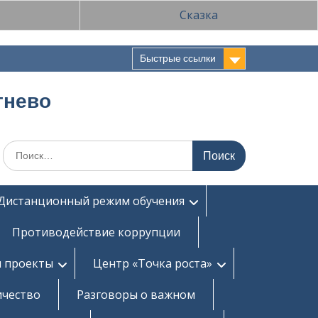
Сказка
Быстрые ссылки
тнево
Поиск
по:
Дистанционный режим обучения
Противодействие коррупции
и проекты
Центр «Точка роста»
ичество
Разговоры о важном