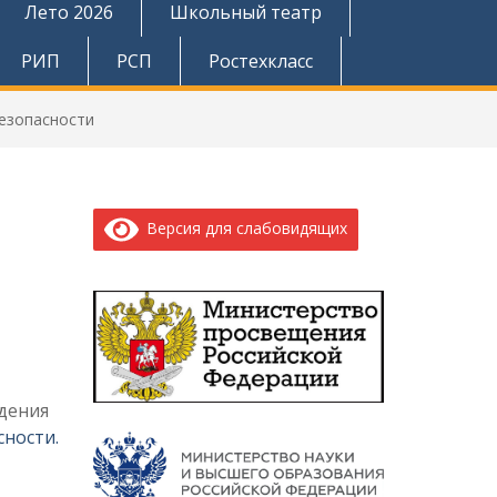
Лето 2026
Школьный театр
РИП
РСП
Ростехкласс
безопасности
Версия для слабовидящих
дения
сности.