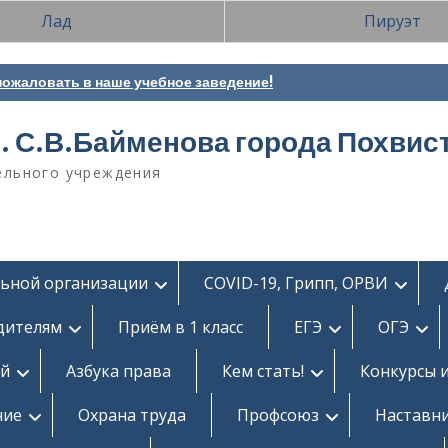
Лад
Пируэт
ожаловать в наше учебное заведение!
. С.В.Байменова города Похвис
ельного учреждения
льной организации
COVID-19, Грипп, ОРВИ
дителям
Приём в 1 класс
ЕГЭ
ОГЭ
ей
Азбука права
Кем стать!
Конкурсы 
ние
Охрана труда
Профсоюз
Наставн