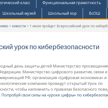
огический класс
Функциональная грамотность
Школьный музей
Школьный хор
ВсОШ
тнево
>
новости
>
1 июня пройдет Всероссийский урок по кибер
ский урок по кибербезопасности
одный день защиты детей Министерство просвещения
Федерации, Министерство цифрового развития, связи и
ммуникаций РФ, организация «Цифровая экономика» и
нологические компании проведут открытый Урок по
сности, чтобы напомнить о правилах безопасного пове
.
Попробуй свои силы на «уроке цифры» по кибербезопа