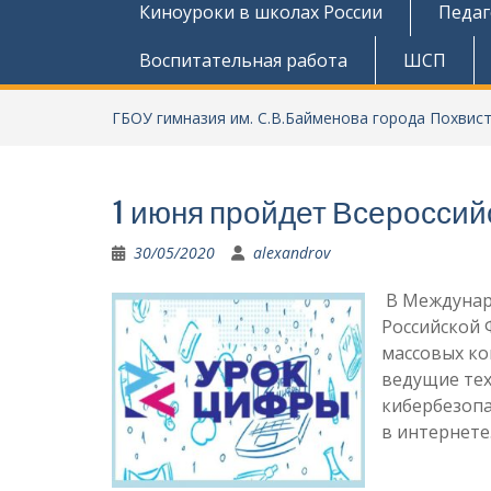
Киноуроки в школах России
Педаг
Воспитательная работа
ШСП
ГБОУ гимназия им. С.В.Байменова города Похвис
1 июня пройдет Всероссий
30/05/2020
alexandrov
В Междунар
Российской 
массовых ко
ведущие тех
кибербезопа
в интернете