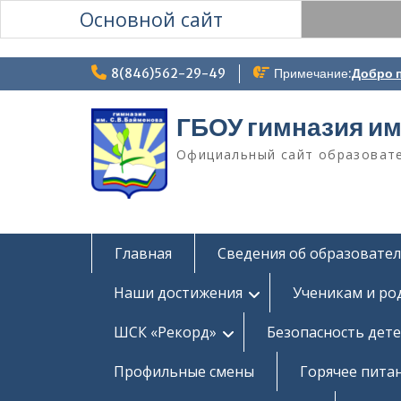
Основной сайт
Перейти
8(846)562-29-49
Примечание:
Добро п
к
содержимому
ГБОУ гимназия им
Официальный сайт образоват
Главная
Сведения об образовате
Наши достижения
Ученикам и ро
ШСК «Рекорд»
Безопасность дет
Профильные смены
Горячее пита