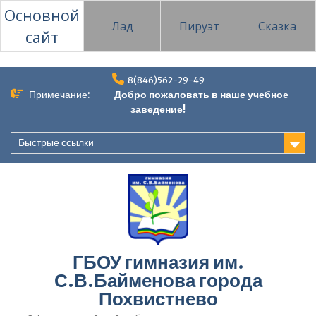
Основной
Лад
Пируэт
Сказка
сайт
Перейти
8(846)562-29-49
к
Примечание:
Добро пожаловать в наше учебное
содержимому
заведение!
Быстрые ссылки
ГБОУ гимназия им.
С.В.Байменова города
Похвистнево