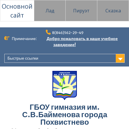
Основной
Лад
Пируэт
Сказка
сайт
Перейти
8(846)562-29-49
к
Примечание:
Добро пожаловать в наше учебное
содержимому
заведение!
Быстрые ссылки
ГБОУ гимназия им.
С.В.Байменова города
Похвистнево