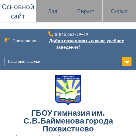
Основной
Лад
Пируэт
Сказка
сайт
Перейти
8(846)562-29-49
к
Примечание:
Добро пожаловать в наше учебное
содержимому
заведение!
Быстрые ссылки
ГБОУ гимназия им.
С.В.Байменова города
Похвистнево