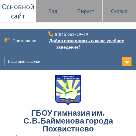
Основной
Лад
Пируэт
Сказка
сайт
Перейти
8(846)562-29-49
к
Примечание:
Добро пожаловать в наше учебное
содержимому
заведение!
Быстрые ссылки
ГБОУ гимназия им.
С.В.Байменова города
Похвистнево