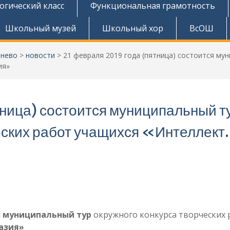
огический класс
Функциональная грамотность
Школьный музей
Школьный хор
ВсОШ
тнево
>
новости
>
21 февраля 2019 года (пятница) состоится му
ия»
тница) состоится муниципальный т
еских работ учащихся «Интеллект.
я
муниципальный тур
окружного конкурса творческих 
азия»