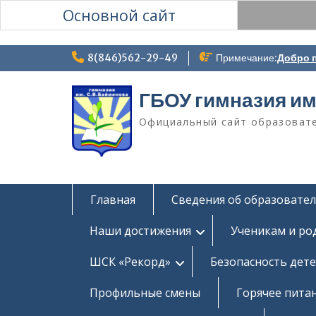
Основной сайт
Перейти
8(846)562-29-49
Примечание:
Добро п
к
содержимому
ГБОУ гимназия им
Официальный сайт образоват
Главная
Сведения об образовате
Наши достижения
Ученикам и ро
ШСК «Рекорд»
Безопасность дет
Профильные смены
Горячее пита