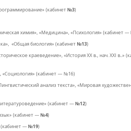
рограммирование» (кабинет
№3
)
ническая химия», «Медицина», «Психология» (кабинет —
ка», «Общая биология» (кабинет
№13
)
рическое краеведение», «История XX в., нач. XXI в..» (
, «Социология» (кабинет — №16)
Лингвистический анализ текста», «Мировая художестве
Литературоведение» (кабинет —
№12
)
язык» (кабинет —
№4
)
 (кабинет —
№19
)