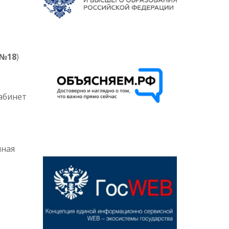
№18
)
кабинет
нная