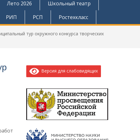
Лето 2026
Школьный театр
РИП
РСП
Ростехкласс
ниципальный тур окружного конкурса творческих
ур
Версия для слабовидящих
работ