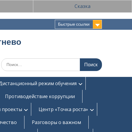
Сказка
Быстрые ссылки
тнево
Поиск
по:
Дистанционный режим обучения
Противодействие коррупции
и проекты
Центр «Точка роста»
ичество
Разговоры о важном