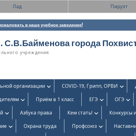
Лад
Пируэт
ожаловать в наше учебное заведение!
. С.В.Байменова города Похвис
ельного учреждения
льной организации
COVID-19, Грипп, ОРВИ
дителям
Приём в 1 класс
ЕГЭ
ОГЭ
ей
Азбука права
Кем стать!
Конкурсы 
ние
Охрана труда
Профсоюз
Наставн