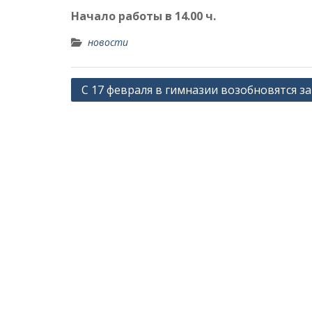
Начало работы в 14.00 ч.
новости
Навигация
С 17 февраля в гимназии возобновятся з
по
записям