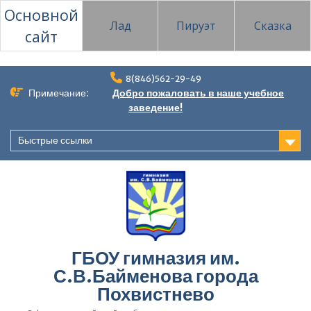
Основной
Лад
Пируэт
Сказка
сайт
Перейти
8(846)562-29-49
к
Примечание:
Добро пожаловать в наше учебное
содержимому
заведение!
Быстрые ссылки
ГБОУ гимназия им.
С.В.Байменова города
Похвистнево