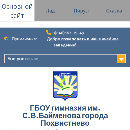
Основной
Лад
Пируэт
Сказка
сайт
Перейти
8(846)562-29-49
к
Примечание:
Добро пожаловать в наше учебное
содержимому
заведение!
Быстрые ссылки
ГБОУ гимназия им.
С.В.Байменова города
Похвистнево