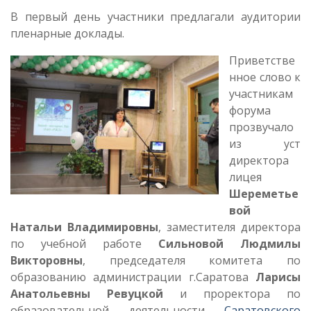
В первый день участники предлагали аудитории
пленарные доклады.
Приветстве
нное слово к
участникам
форума
прозвучало
из уст
директора
лицея
Шереметье
вой
Натальи Владимировны
, заместителя директора
по учебной работе
Сильновой Людмилы
Викторовны
, председателя комитета по
образованию администрации г.Саратова
Ларисы
Анатольевны Ревуцкой
и проректора по
образовательной деятельности
Саратовского