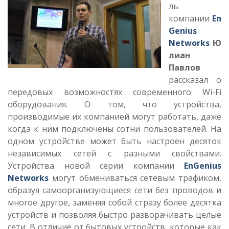
ль
компании
En
Genius
Networks
Ю
лиан
Павлов
рассказал о
передовых возможностях современного Wi-Fi
оборудования. О том, что устройства,
производимые их компанией могут работать, даже
когда к ним подключены сотни пользователей. На
одном устройстве может быть настроен десяток
независимых сетей с разными свойствами.
Устройства новой серии компании
EnGenius
Networks
могут обмениваться сетевым трафиком,
образуя самоорганизующиеся сети без проводов и
многое другое, заменяя собой стразу более десятка
устройств и позволяя быстро разворачивать целые
сети. В отличие от бытовых устройств, которые как