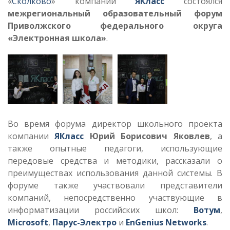
«
Сколково
» компании
ЯКласс
состоялся
межрегиональный образовательный форум
Приволжского федерального округа
«Электронная школа»
.
Во время форума директор школьного проекта
компании
ЯКласс
Юрий Борисович Яковлев
, а
также опытные педагоги, использующие
передовые средства и методики, рассказали о
преимуществах использования данной системы. В
форуме также участвовали представители
компаний, непосредственно участвующие в
информатизации российских школ:
Вотум
,
Microsoft
,
Парус-Электро
и
EnGenius Networks
.