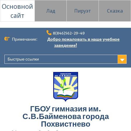
Основной
Лад
Пируэт
Сказка
сайт
Перейти
8(846)562-29-49
к
Примечание:
Добро пожаловать в наше учебное
содержимому
заведение!
Быстрые ссылки
ГБОУ гимназия им.
С.В.Байменова города
Похвистнево