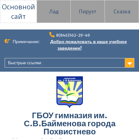
Основной
Лад
Пируэт
Сказка
сайт
Перейти
8(846)562-29-49
к
Примечание:
Добро пожаловать в наше учебное
содержимому
заведение!
Быстрые ссылки
ГБОУ гимназия им.
С.В.Байменова города
Похвистнево