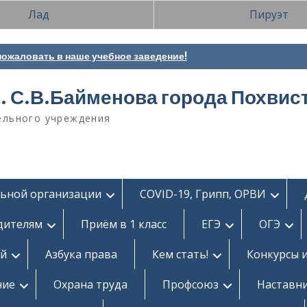
Лад
Пируэт
ожаловать в наше учебное заведение!
. С.В.Байменова города Похвис
ельного учреждения
льной организации
COVID-19, Грипп, ОРВИ
дителям
Приём в 1 класс
ЕГЭ
ОГЭ
ей
Азбука права
Кем стать!
Конкурсы 
ние
Охрана труда
Профсоюз
Наставн