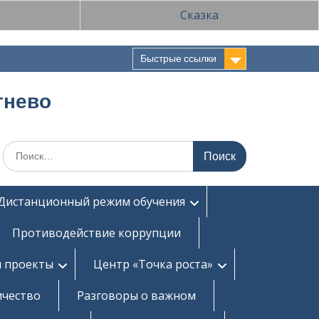
Сказка
Быстрые ссылки
тнево
Поиск
по:
Дистанционный режим обучения
Противодействие коррупции
и проекты
Центр «Точка роста»
ичество
Разговоры о важном