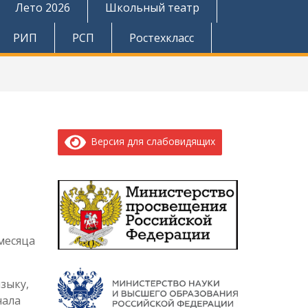
Лето 2026
Школьный театр
РИП
РСП
Ростехкласс
Версия для слабовидящих
 месяца
зыку,
чала