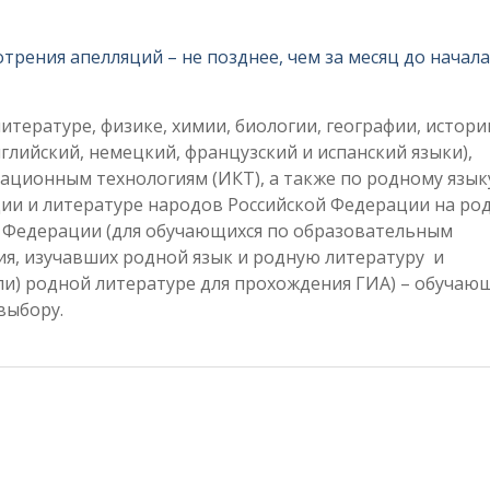
отрения апелляций – не позднее, чем за месяц до начала
тературе, физике, химии, биологии, географии, истори
лийский, немецкий, французский и испанский языки),
ионным технологиям (ИКТ), а также по родному язык
ции и литературе народов Российской Федерации на ро
й Федерации (для обучающихся по образовательным
я, изучавших родной язык и родную литературу и
ли) родной литературе для прохождения ГИА) – обучаю
выбору.