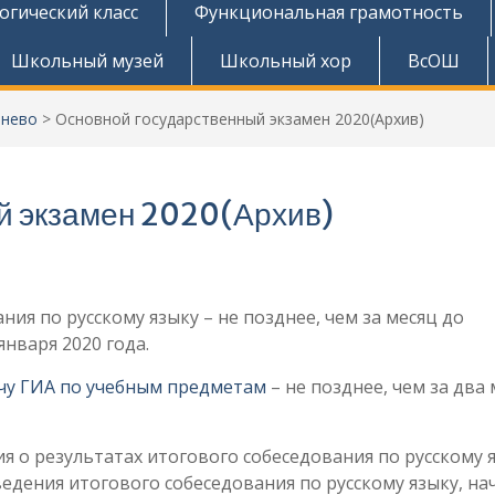
огический класс
Функциональная грамотность
Школьный музей
Школьный хор
ВсОШ
тнево
>
Основной государственный экзамен 2020(Архив)
й экзамен 2020(Архив)
ия по русскому языку – не позднее, чем за месяц до
нваря 2020 года.
ачу ГИА по учебным предметам
– не позднее, чем за два
я о результатах итогового собеседования по русскому я
ведения итогового собеседования по русскому языку, на