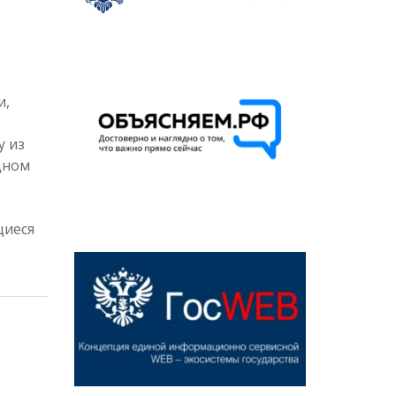
и,
у из
дном
щиеся