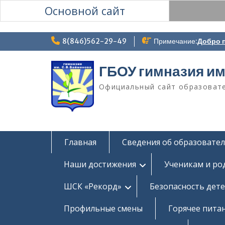
Основной сайт
Перейти
8(846)562-29-49
Примечание:
Добро п
к
содержимому
ГБОУ гимназия им
Официальный сайт образоват
Главная
Сведения об образовате
Наши достижения
Ученикам и ро
ШСК «Рекорд»
Безопасность дет
Профильные смены
Горячее пита