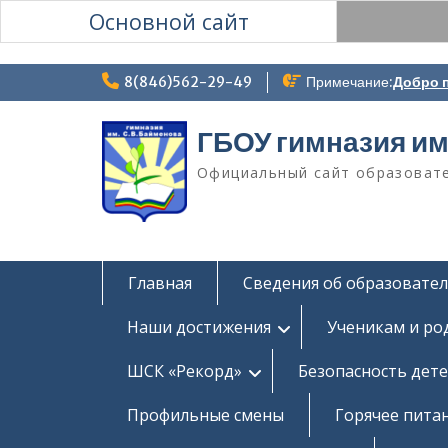
Основной сайт
Перейти
8(846)562-29-49
Примечание:
Добро п
к
содержимому
ГБОУ гимназия им
Официальный сайт образоват
Главная
Сведения об образовате
Наши достижения
Ученикам и ро
ШСК «Рекорд»
Безопасность дет
Профильные смены
Горячее пита