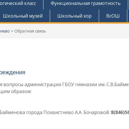
огический класс
Функциональная грамотность
Школьный музей
Школьный хор
ВсОШ
тнево
>
Обратная связь
чреждения
я вопросы администрации ГБОУ гимназии им. С.В.Байм
щим образом:
.Байменова города Похвистнево А.А. Бочаровой:
8(846)5