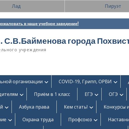
Лад
Пируэт
ожаловать в наше учебное заведение!
. С.В.Байменова города Похвис
ельного учреждения
льной организации
COVID-19, Грипп, ОРВИ
дителям
Приём в 1 класс
ЕГЭ
ОГЭ
ей
Азбука права
Кем стать!
Конкурсы 
ние
Охрана труда
Профсоюз
Наставн