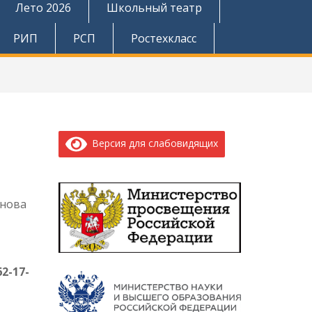
Лето 2026
Школьный театр
РИП
РСП
Ростехкласс
Версия для слабовидящих
енова
62-17-