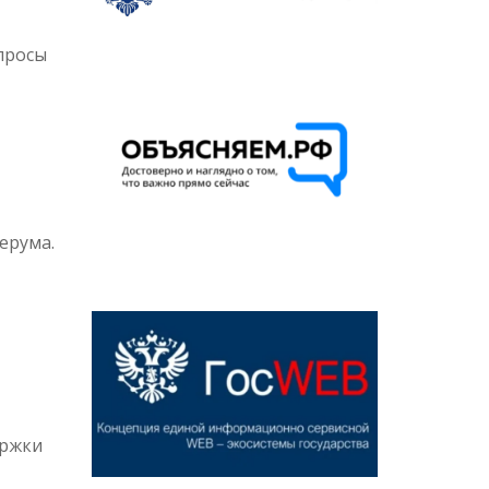
опросы
ерума.
ержки