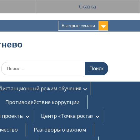
Сказка
Быстрые ссылки
тнево
Поиск
по:
Дистанционный режим обучения
Противодействие коррупции
и проекты
Центр «Точка роста»
ичество
Разговоры о важном