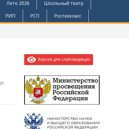
Лето 2026
Школьный театр
РИП
РСП
Ростехкласс
Версия для слабовидящих
до