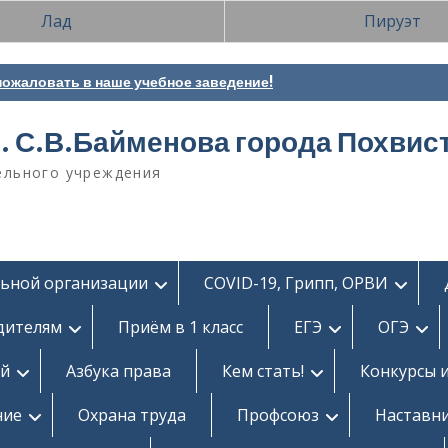
Лад
Пируэт
ожаловать в наше учебное заведение!
. С.В.Байменова города Похвис
ельного учреждения
льной организации
COVID-19, Грипп, ОРВИ
дителям
Приём в 1 класс
ЕГЭ
ОГЭ
ей
Азбука права
Кем стать!
Конкурсы 
ние
Охрана труда
Профсоюз
Наставн