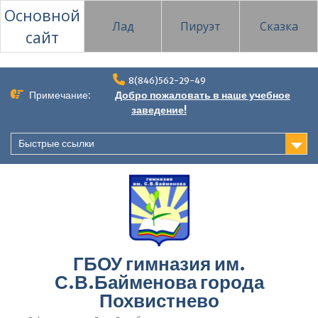
Основной
Лад
Пируэт
Сказка
сайт
Перейти
8(846)562-29-49
к
Примечание:
Добро пожаловать в наше учебное
содержимому
заведение!
Быстрые ссылки
ГБОУ гимназия им.
С.В.Байменова города
Похвистнево